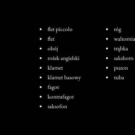
flet piccolo
róg
flet
waltorni
obój
trąbka
rożek angielski
sakshorn
klarnet
puzon
klarnet basowy
tuba
fagot
kontrafagot
saksofon