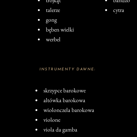
trójkąt
bandżo
talerze
cytra
gong
bęben wielki
werbel
INSTRUMENTY DAWNE:
skrzypce barokowe
altówka barokowa
wiolonczela barokowa
violone
viola da gamba