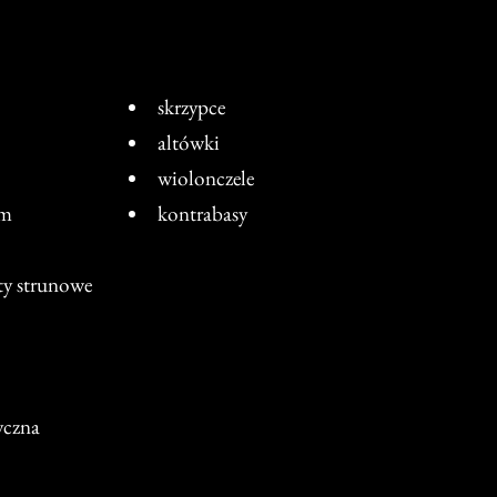
skrzypce
altówki
wiolonczele
um
kontrabasy
ty strunowe
syczna