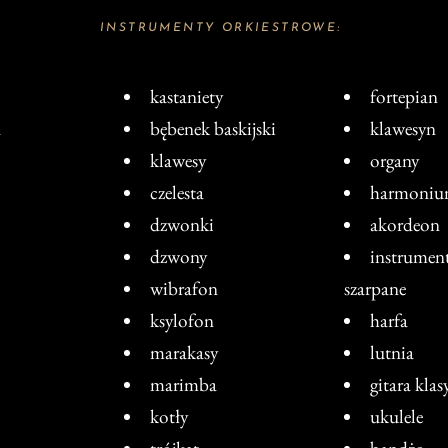
INSTRUMENTY ORKIESTROWE:
kastaniety
fortepian
a
bębenek baskijski
klawesyn
klawesy
organy
czelesta
harmoni
dzwonki
akordeon
dzwony
instrumen
wibrafon
szarpane
ksylofon
harfa
marakasy
lutnia
marimba
gitara kla
kotły
ukulele