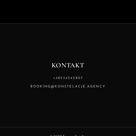
KONTAKT
+48534543807
BOOKING@KONSTELACJE.AGENCY