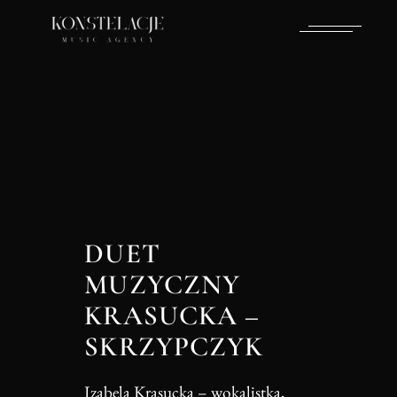
DUET
MUZYCZNY
KRASUCKA –
SKRZYPCZYK
Izabela Krasucka – wokalistka,