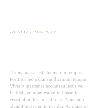
2021-06-30
HEALTH
SPA
PAMPER YOURSELF
AND GET GLOWING
SKIN
Turpis massa sed elementum tempus.
Porttitor leo a diam sollicitudin tempor.
Viverra maecenas accumsan lacus vel
facilisis volutpat est velit. Phasellus
vestibulum lorem sed risus. Nunc non
blandit massa enim nec dui. Ac placerat