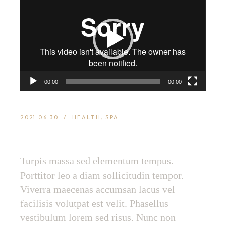
video
00:00
00:00
2021-06-30
HEALTH
SPA
ENJOY A SPA DAY
Turpis massa sed elementum tempus.
Porttitor leo a diam sollicitudin tempor.
Viverra maecenas accumsan lacus vel
facilisis volutpat est velit. Phasellus
vestibulum lorem sed risus. Nunc non