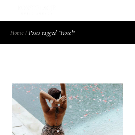
Skip
to
the
content
Home
Posts tagged "Hotel"