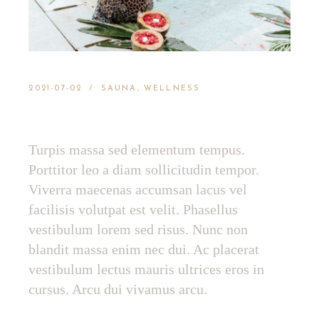
2021-07-02
SAUNA
WELLNESS
ENJOY THE POOL
Turpis massa sed elementum tempus.
Porttitor leo a diam sollicitudin tempor.
Viverra maecenas accumsan lacus vel
facilisis volutpat est velit. Phasellus
vestibulum lorem sed risus. Nunc non
blandit massa enim nec dui. Ac placerat
vestibulum lectus mauris ultrices eros in
cursus. Arcu dui vivamus arcu.