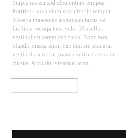
Turpis massa sed elementum tempus.
Porttitor leo a diam sollicitudin tempor.
Viverra maecenas accumsan lacus vel
facilisis volutpat est velit. Phasellus
vestibulum lorem sed risus. Nunc non
blandit massa enim nec dui. Ac placerat
vestibulum lectus mauris ultrices eros in
cursus. Arcu dui vivamus arcu.
Read More
Odtwarzacz