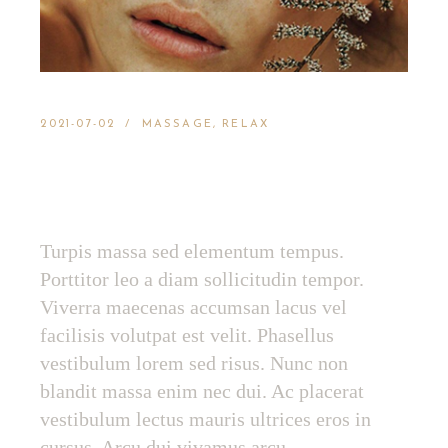
2021-07-02
MASSAGE
RELAX
TOP SKIN CARE TIPS
FOR SENSITIVE SKIN
Turpis massa sed elementum tempus.
Porttitor leo a diam sollicitudin tempor.
Viverra maecenas accumsan lacus vel
facilisis volutpat est velit. Phasellus
vestibulum lorem sed risus. Nunc non
blandit massa enim nec dui. Ac placerat
vestibulum lectus mauris ultrices eros in
cursus. Arcu dui vivamus arcu.