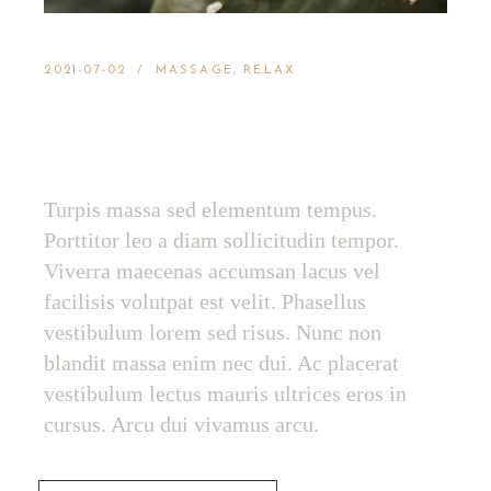
2021-07-02
MASSAGE
RELAX
LONG DRIED
PRICKLY CACTUS
Turpis massa sed elementum tempus.
Porttitor leo a diam sollicitudin tempor.
Viverra maecenas accumsan lacus vel
facilisis volutpat est velit. Phasellus
vestibulum lorem sed risus. Nunc non
blandit massa enim nec dui. Ac placerat
vestibulum lectus mauris ultrices eros in
cursus. Arcu dui vivamus arcu.