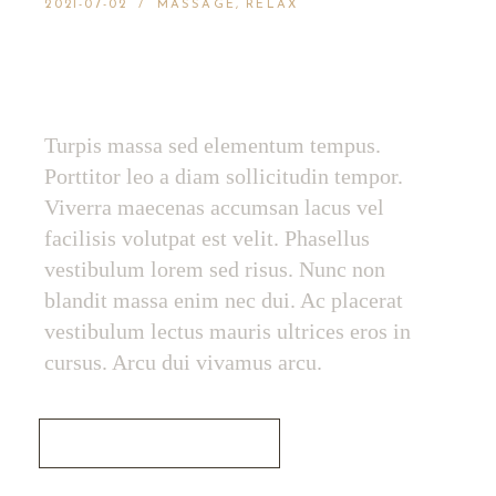
2021-07-02
MASSAGE
RELAX
AROMA SCENTED
LOVELY CANDLE
Turpis massa sed elementum tempus.
Porttitor leo a diam sollicitudin tempor.
Viverra maecenas accumsan lacus vel
facilisis volutpat est velit. Phasellus
vestibulum lorem sed risus. Nunc non
blandit massa enim nec dui. Ac placerat
vestibulum lectus mauris ultrices eros in
cursus. Arcu dui vivamus arcu.
Read More